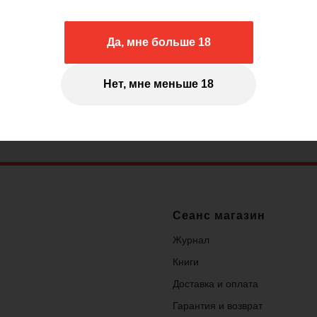
В книгу вошел к
Да, мне больше 18
Минаева и его рас
а также интервью
Нет, мне меньше 18
Серзиным и испол
Евгением Алехин
Сеанс магазин
Журнал
Книги
Доставка и оплата
Гарантия и возврат