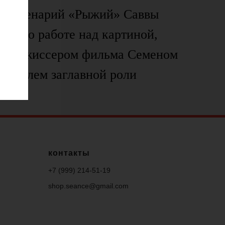
иносценарий «Рыжий» Саввы
сказ о работе над картиной,
 с режиссером фильма Семеном
нителем заглавной роли
ым.
контакты
+7 (999) 214-51-
19
shop.seance@gmail.com