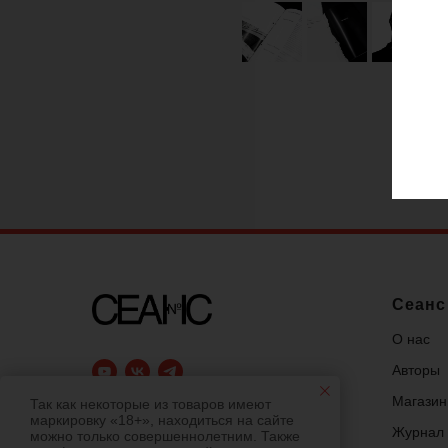
Сеанс
О нас
Авторы
Магазин
Так как некоторые из товаров имеют
18+
маркировку «18+», находиться на сайте
Журнал
можно только совершеннолетним. Также
правила пользования и политики