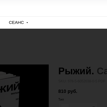
СЕАНС
Рыжий.
С
SKU:
978‑5‑6052038‑0‑5 PDF
810
руб.
Тип