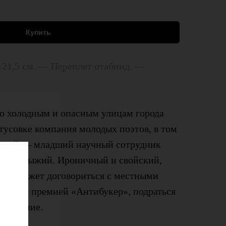
Купить
 21,5 см. — Переплет отабинд. —
По холодным и опасным улицам города
 тусовке компания молодых поэтов, в том
ливый — младший научный сотрудник
Борис Рыжий. Ироничный и свойский,
стью может договориться с местными
скву за премией «Антибукер», подраться
отделение.