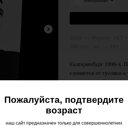
электронная
2024. — Формат: 14,5 ×
240 стр. : ил. — 18+
Екатеринбург 1990‑х. 
слоняется от тусовки к
числе и самый талант
Института геофизики 
Пожалуйста, подтвердите
он с одинаковой легко
возраст
братками, сгонять в Мо
у ларька и загреметь в 
наш сайт предназначен только для совершеннолетних