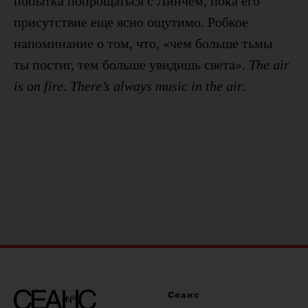
попытка попрощаться с Линчем, пока его
присутствие еще ясно ощутимо. Робкое
напоминание о том, что, «чем больше тьмы
ты постиг, тем больше увидишь света».
The air
is on fire
.
There’s always music in the air
.
Сеанс