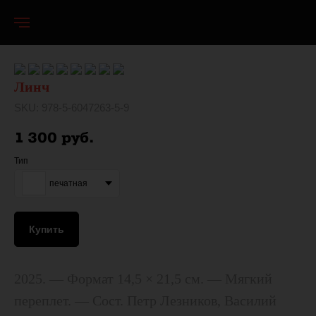
Линч
SKU:
978-5-6047263-5-9
1 300
руб.
Тип
печатная
Купить
2025. — Формат 14,5 × 21,5 см. — Мягкий
переплет. — Сост. Петр Лезников, Василий