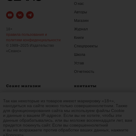
О нас
Авторы
Магазин
Журнал
18+
правила пользования и
Книги
политики конфиденциальности
© 1989–2025 Издательство
Спецпроекты
«Сеанс»
Школа
Устав
Отчетность
Сеанс магазин
контакты
Журнал
+7 (999) 214-51-
19
Так как некоторые из товаров имеют маркировку «18+»,
Книги
shop.seance@gmail.com
находиться на сайте можно только совершеннолетним. Также
для функционирования сайта мы используем файлы Cookie
Доставка и оплата
и данные о вашем IP-адресе. Если вы не хотите, чтобы эти
данные обрабатывались, или вы моложе восемнадцати лет, вам
Гарантия и возврат
придется покинуть сайт. Если вы совершеннолетний
и вы не возражаете против обработки ваших данных, нажмите
«Хорошо».