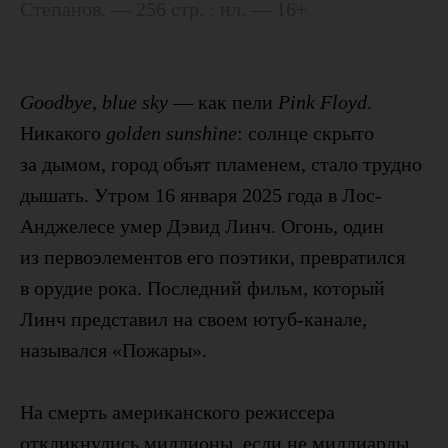
Степанов. — 256 стр. : ил. — 16+
Goodbye, blue sky
— как пели
Pink Floyd
.
Никакого
golden sunshine
: солнце скрыто
за дымом, город объят пламенем, стало трудно
дышать. Утром 16 января 2025 года в Лос-
Анджелесе умер Дэвид Линч. Огонь, один
из первоэлементов его поэтики, превратился
в орудие рока. Последний фильм, который
Линч представил на своем ютуб-канале,
назывался «Пожары».
На смерть американского режиссера
откликнулись миллионы, если не миллиарды