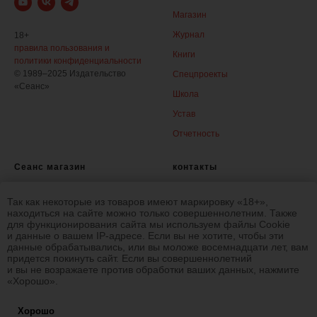
Магазин
Журнал
18+
правила пользования и
Книги
политики конфиденциальности
© 1989–2025 Издательство
Спецпроекты
«Сеанс»
Школа
Устав
Отчетность
Сеанс магазин
контакты
Журнал
+7 (999) 214-51-
19
Так как некоторые из товаров имеют маркировку «18+»,
Книги
shop.seance@gmail.com
находиться на сайте можно только совершеннолетним. Также
для функционирования сайта мы используем файлы Cookie
Доставка и оплата
и данные о вашем IP-адресе. Если вы не хотите, чтобы эти
данные обрабатывались, или вы моложе восемнадцати лет, вам
Гарантия и возврат
придется покинуть сайт. Если вы совершеннолетний
и вы не возражаете против обработки ваших данных, нажмите
«Хорошо».
Хорошо