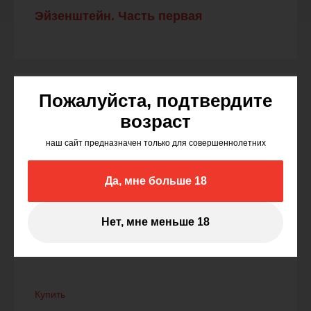
Эйзенштейн. Часть первая
Пожалуйста, подтвердите
Лекция 9
возраст
Эйзенштейн. Часть вторая
наш сайт предназначен только для совершеннолетних
Да, мне больше 18
Лекция 10
Нет, мне меньше 18
Всеволод Пудовкин как феномен
Купить