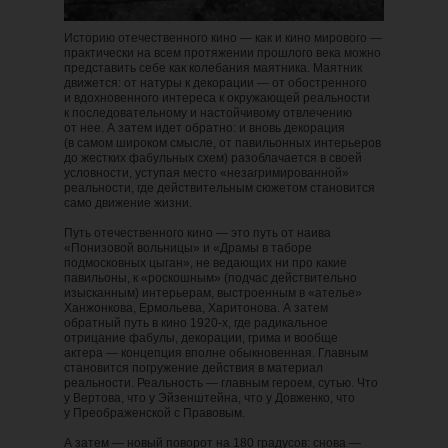
Историю отечественного кино — как и кино мирового —
практически на всем протяжении прошлого века можно
представить себе как колебания маятника. Маятник
движется: от натуры к декорации — от обостренного
и вдохновенного интереса к окружающей реальности
к последовательному и настойчивому отвлечению
от нее. А затем идет обратно: и вновь декорация
(в самом широком смысле, от павильонных интерьеров
до жестких фабульных схем) разоблачается в своей
условности, уступая место «незагримированной»
реальности, где действительным сюжетом становится
само движение жизни.
Путь отечественного кино — это путь от наива
«Понизовой вольницы» и «Драмы в таборе
подмосковных цыган», не ведающих ни про какие
павильоны, к «роскошным» (подчас действительно
изысканным) интерьерам, выстроенным в «ателье»
Ханжонкова, Ермольева, Харитонова. А затем
обратный путь в кино 1920-х, где радикальное
отрицание фабулы, декорации, грима и вообще
актера — концепция вполне обыкновенная. Главным
становится погружение действия в материал
реальности. Реальность — главным героем, сутью. Что
у Вертова, что у Эйзенштейна, что у Довженко, что
у Преображенской с Правовым.
А затем — новый поворот на 180 градусов: снова —