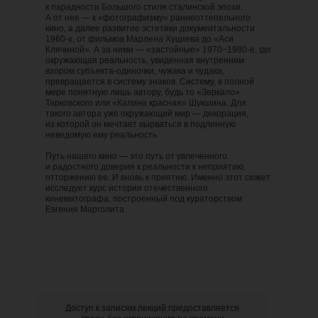
к парадности Большого стиля сталинской эпохи.
А от нее — к «фотографизму» раннеоттепельного
кино, а далее развитие эстетики документальности
1960-х, от фильмов Марлена Хуциева до «Аси
Клячиной». А за ними — «застойные» 1970−1980-е, где
окружающая реальность, увиденная внутренним
взором субъекта-одиночки, чужака и чудака,
превращается в систему знаков. Систему, в полной
мере понятную лишь автору, будь то «Зеркало»
Тарковского или «Калина красная» Шукшина. Для
такого автора уже окружающий мир — декорация,
из которой он мечтает вырваться в подлинную
неведомую ему реальность
Путь нашего кино — это путь от увлеченного
и радостного доверия к реальности к неприятию,
отторжению ее. И вновь к приятию. Именно этот сюжет
исследует курс истории отечественного
кинематографа, построенный под кураторством
Евгения Марголита.
Доступ к записям лекций предоставляется