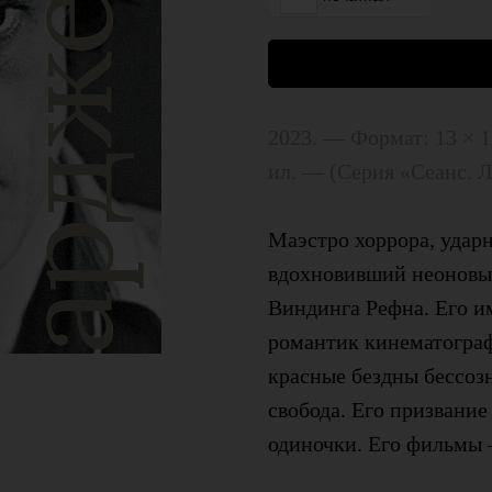
2023. — Формат: 13 × 1
ил. — (Серия «Сеанс. Л
Маэстро хоррора, удар
вдохновивший неоновые
Виндинга Рефна. Его 
романтик кинематографа
красные бездны бессозн
свобода. Его призвани
одиночки. Его фильмы