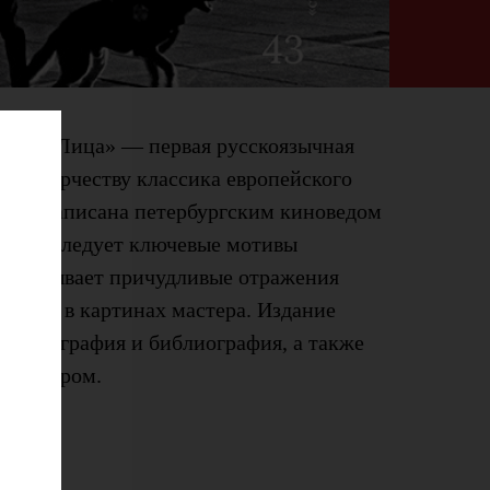
еанс. Лица» — первая русскоязычная
ая творчеству классика европейского
Она написана петербургским киноведом
ор исследует ключевые мотивы
и описывает причудливые отражения
ьтуры в картинах мастера. Издание
ильмография и библиография, а также
ежиссером.