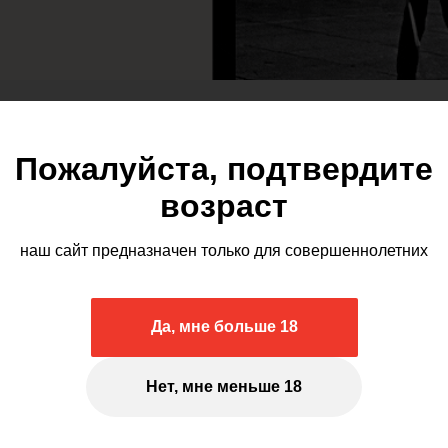
Новый выпуск серии «С
Пожалуйста, подтвердите
монография, посвященн
кино Дарио Ардженто. 
возраст
Олегом Коваловым. Авт
наш сайт предназначен только для совершеннолетних
творчества режиссера 
феноменов мировой кул
дополняют избранная ф
Да, мне больше 18
дайджест интервью с р
Нет, мне меньше 18