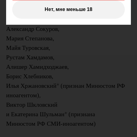
Константин Мурзенко,
Александр Расторгуев,
Нет, мне меньше 18
Кирилл Серебренников,
Александр Сокуров,
Мария Степанова,
Майя Туровская,
Рустам Хамдамов,
Алишер Хамидходжаев,
Борис Хлебников,
Илья Хржановский
(признан Минюстом РФ
иноагентом
)
,
Виктор Шкловский
и
Екатерина Шульман
(признана
Минюстом РФ СМИ‑иноагентом)