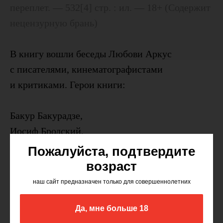
переплет. — 532[4] стр. : ил. — 18+ (Содержит
нецензурную брань)
В книгу вошли беседы Любови Аркус
c писателями, кинематографистами
и критиками. Герои книги:
Бакур Бакурадзе,
Иосиф Бродский,
Алексей Герман,
Пожалуйста, подтвердите
Лидия Гинзбург,
возраст
Рената Литвинова,
наш сайт предназначен только для совершеннолетних
Петр Луцик,
Никита Михалков,
Да, мне больше 18